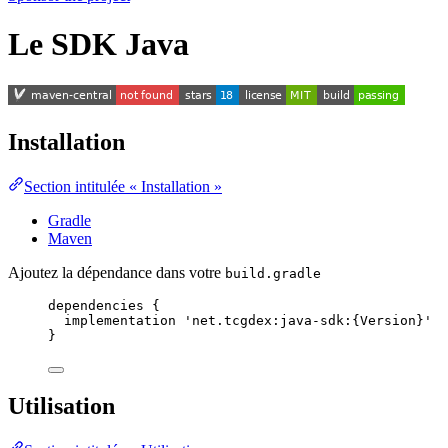
Le SDK Java
Installation
Section intitulée « Installation »
Gradle
Maven
Ajoutez la dépendance dans votre
build.gradle
dependencies {
implementation 
'
net.tcgdex:java-sdk:{Version}
'
}
Utilisation