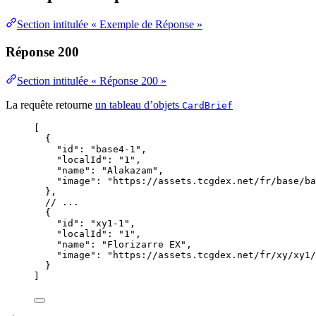
Section intitulée « Exemple de Réponse »
Réponse 200
Section intitulée « Réponse 200 »
La requête retourne
un tableau d’objets
CardBrief
[
{
"id"
: 
"
base4-1
"
,
"localId"
: 
"
1
"
,
"name"
: 
"
Alakazam
"
,
"image"
: 
"
https://assets.tcgdex.net/fr/base/ba
},
// ...
{
"id"
: 
"
xy1-1
"
,
"localId"
: 
"
1
"
,
"name"
: 
"
Florizarre EX
"
,
"image"
: 
"
https://assets.tcgdex.net/fr/xy/xy1/
}
]