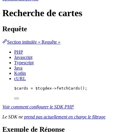
Recherche de cartes
Requête
Section intitulée « Requête »
PHP
Javascript
Typescript
Java
Kotlin
cURL
$cards
=
$tcgdex
->
fetchCards
();
Voir comment configurer le SDK PHP
Le SDK ne
prend pas actuellement en charge le filtrage
Exemple de Réponse